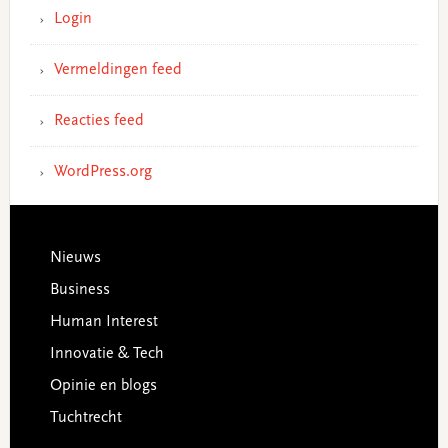
Login
Vermeldingen feed
Reacties feed
WordPress.org
Footer
Nieuws
Business
Human Interest
Innovatie & Tech
Opinie en blogs
Tuchtrecht