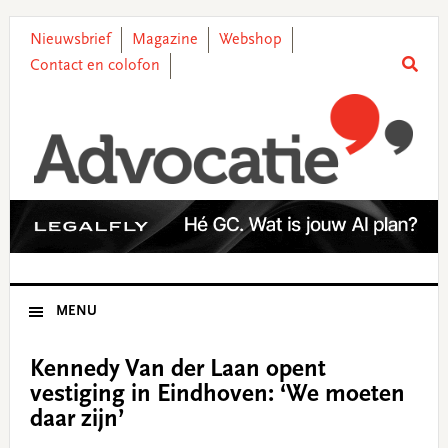
Skip
Skip
Skip
Skip
to
to
to
to
Nieuwsbrief
Magazine
Webshop
primary
main
primary
footer
Contact en colofon
navigation
content
sidebar
MENU
Kennedy Van der Laan opent
vestiging in Eindhoven: ‘We moeten
daar zijn’