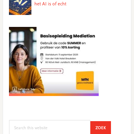
het AI is of echt
Search
SEARCH
ZOEK
this