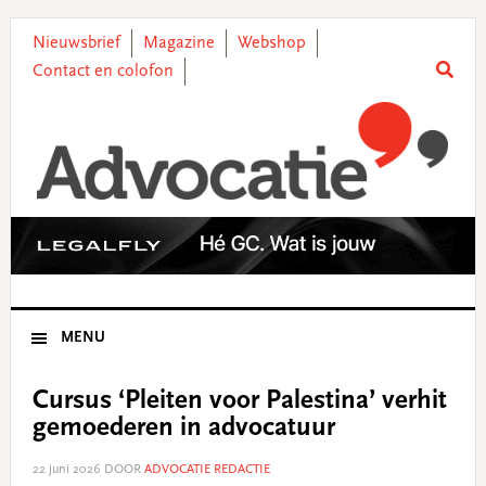
Skip
Skip
Skip
Skip
to
to
to
to
Nieuwsbrief
Magazine
Webshop
primary
main
primary
footer
Contact en colofon
navigation
content
sidebar
MENU
Cursus ‘Pleiten voor Palestina’ verhit
gemoederen in advocatuur
22 juni 2026
DOOR
ADVOCATIE REDACTIE