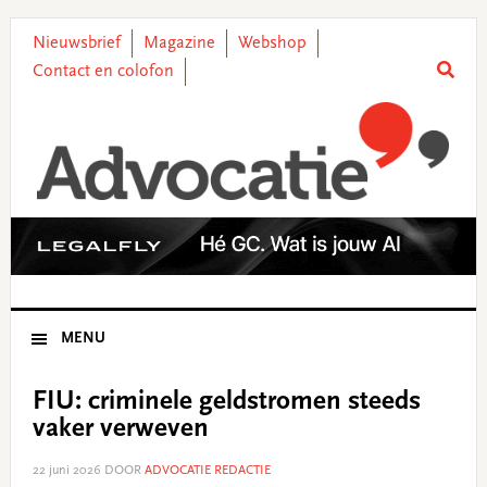
Skip
Skip
Skip
Skip
to
to
to
to
Nieuwsbrief
Magazine
Webshop
primary
main
primary
footer
Contact en colofon
navigation
content
sidebar
MENU
FIU: criminele geldstromen steeds
vaker verweven
22 juni 2026
DOOR
ADVOCATIE REDACTIE