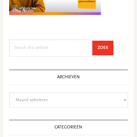
Search
SEARCH
ZOEK
this
website
ARCHIEVEN
Archieven
CATEGORIEËN