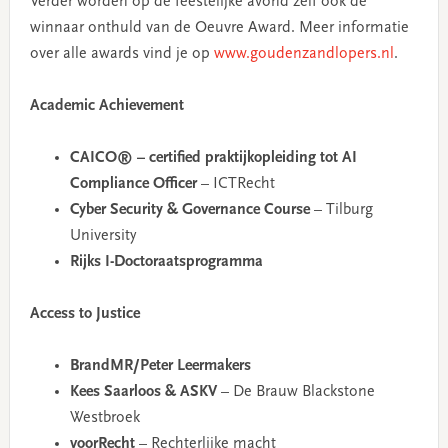
Verder worden op de feestelijke avond zelf ook de
winnaar onthuld van de Oeuvre Award. Meer informatie
over alle awards vind je op
www.goudenzandlopers.nl
.
Academic Achievement
CAICO® – certified praktijkopleiding tot AI
Compliance Officer
– ICTRecht
Cyber Security & Governance Course
– Tilburg
University
Rijks I-Doctoraatsprogramma
Access to Justice
BrandMR/Peter Leermakers
Kees Saarloos & ASKV
– De Brauw Blackstone
Westbroek
voorRecht
– Rechterlijke macht