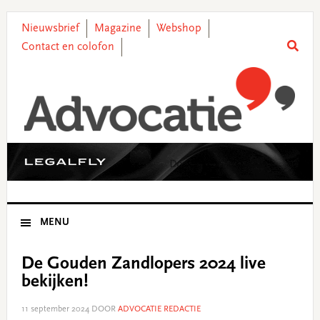
Skip
Skip
Skip
Skip
to
to
to
to
Nieuwsbrief
Magazine
Webshop
primary
main
primary
footer
Contact en colofon
navigation
content
sidebar
MENU
De Gouden Zandlopers 2024 live
bekijken!
11 september 2024
DOOR
ADVOCATIE REDACTIE