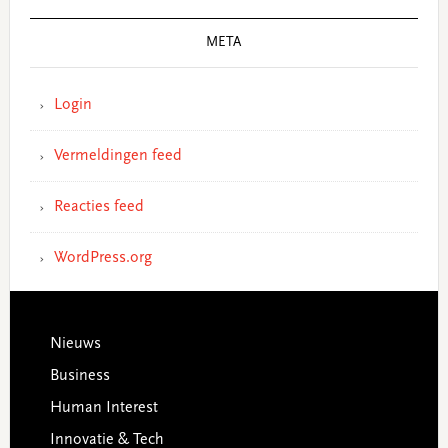
META
Login
Vermeldingen feed
Reacties feed
WordPress.org
Footer
Nieuws
Business
Human Interest
Innovatie & Tech