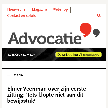
Skip
Skip
Skip
Skip
to
to
to
to
Nieuwsbrief
Magazine
Webshop
primary
main
primary
footer
Contact en colofon
navigation
content
sidebar
MENU
Elmer Veenman over zijn eerste
zitting: ‘Iets klopte niet aan dit
bewijsstuk’