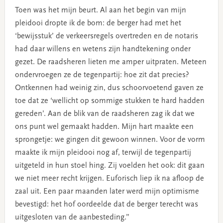
Toen was het mijn beurt. Al aan het begin van mijn
pleidooi dropte ik de bom: de berger had met het
‘bewijsstuk’ de verkeersregels overtreden en de notaris
had daar willens en wetens zijn handtekening onder
gezet. De raadsheren lieten me amper uitpraten. Meteen
ondervroegen ze de tegenpartij: hoe zit dat precies?
Ontkennen had weinig zin, dus schoorvoetend gaven ze
toe dat ze ‘wellicht op sommige stukken te hard hadden
gereden’. Aan de blik van de raadsheren zag ik dat we
ons punt wel gemaakt hadden. Mijn hart maakte een
sprongetje: we gingen dit gewoon winnen. Voor de vorm
maakte ik mijn pleidooi nog af, terwijl de tegenpartij
uitgeteld in hun stoel hing. Zij voelden het ook: dit gaan
we niet meer recht krijgen. Euforisch liep ik na afloop de
zaal uit. Een paar maanden later werd mijn optimisme
bevestigd: het hof oordeelde dat de berger terecht was
uitgesloten van de aanbesteding.”