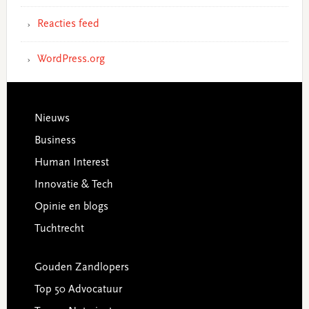
Reacties feed
WordPress.org
Footer
Nieuws
Business
Human Interest
Innovatie & Tech
Opinie en blogs
Tuchtrecht
Gouden Zandlopers
Top 50 Advocatuur