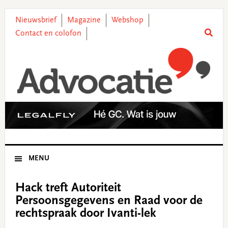
Skip
Skip
Skip
Skip
to
to
to
to
Nieuwsbrief
Magazine
Webshop
primary
main
primary
footer
Contact en colofon
navigation
content
sidebar
MENU
Hack treft Autoriteit
Persoonsgegevens en Raad voor de
rechtspraak door Ivanti-lek