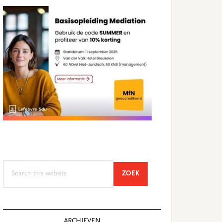
Search
SEARCH
ZOEK
this
website
ARCHIEVEN