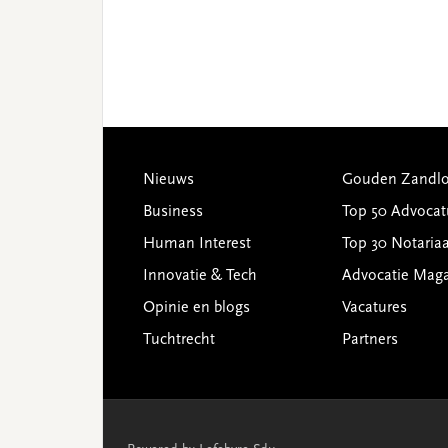
Footer
Nieuws
Gouden Zandlo
Business
Top 50 Advocat
Human Interest
Top 30 Notariaa
Innovatie & Tech
Advocatie Mag
Opinie en blogs
Vacatures
Tuchtrecht
Partners