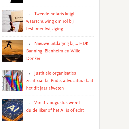
Tweede notaris krijgt
waarschuwing om rol bij
testamentwijziging
Nieuwe uitdaging bij… HDK,
Banning, Blenheim en Wille
Donker
Justitiële organisaties
zichtbaar bij Pride, advocatuur laat
het dit jaar afweten
Vanaf 2 augustus wordt
duidelijker of het AI is of echt