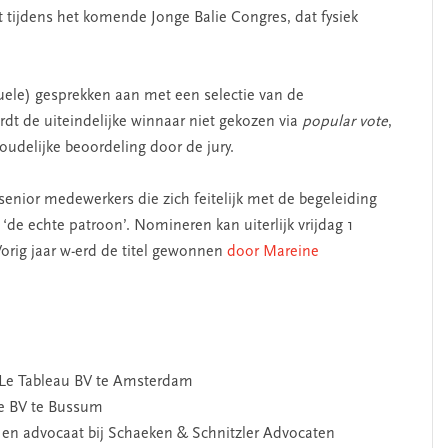
t tijdens het komende Jonge Balie Congres, dat fysiek
tuele) gesprekken aan met een selectie van de
t de uiteindelijke winnaar niet gekozen via
popular vote
,
udelijke beoordeling door de jury.
enior medewerkers die zich feitelijk met de begeleiding
‘de echte patroon’. Nomineren kan uiterlijk vrijdag 1
Vorig jaar w-erd de titel gewonnen
door Mareine
eur Le Tableau BV te Amsterdam
ue BV te Bussum
t en advocaat bij Schaeken & Schnitzler Advocaten