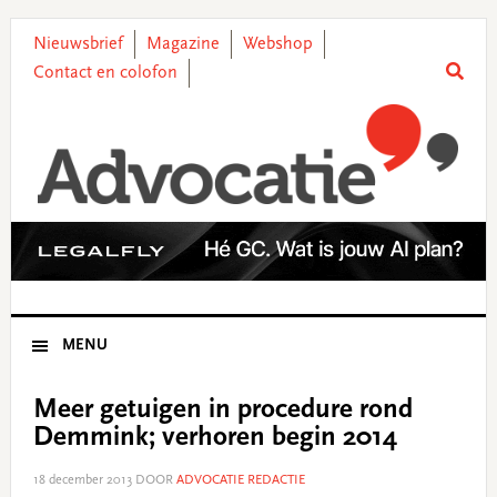
Skip
Skip
Skip
Skip
to
to
to
to
Nieuwsbrief
Magazine
Webshop
primary
main
primary
footer
Contact en colofon
navigation
content
sidebar
MENU
Meer getuigen in procedure rond
Demmink; verhoren begin 2014
18 december 2013
DOOR
ADVOCATIE REDACTIE