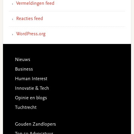
Vermeldingen feed
Reacties feed
WordPress.org
Footer
Nieuws
Business
Human Interest
Innovatie & Tech
Opinie en blogs
Tuchtrecht
Gouden Zandlopers
Top 50 Advocatuur