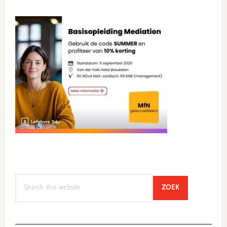
Search
SEARCH
ZOEK
this
website