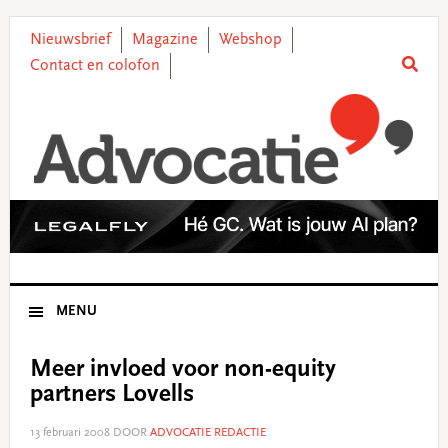
Skip
Skip
Skip
Skip
to
to
to
to
Nieuwsbrief
Magazine
Webshop
primary
main
primary
footer
Contact en colofon
navigation
content
sidebar
MENU
Meer invloed voor non-equity
partners Lovells
13 februari 2008
DOOR
ADVOCATIE REDACTIE