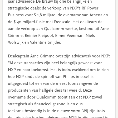
jaar adviseerde De Brauw bij drie belangrijke en
strategische deals: de verkoop van NXP’s RF Power
Business voor $ 1,8 miljard, de overname van Athena en
de $ 40 miljard-fusie met Freescale. Het dealteam dat
aan de verkoop aan Qualcomm werkte, bestond uit Arne
Grimme, Reinier Kleipool, Elmer Veenman, Niels
Wolswijk en Valentine Snijder.
Dealcaptain Arne Grimme over zijn advieswerk voor NXP:
“Al deze transacties zijn heel belangrijk geweest voor
NXP en haar toekomst. Het is indrukwekkend om te zien
hoe NXP sinds de spin-off van Philips in 2006 is
uitgegroeid tot een van de meest toonaangevende
producenten van halfgeleiders ter wereld. Deze
overname door Qualcomm toont aan dat NXP zowel
strategisch als financieel gezond is en dus
toekomstbestendig is in de nieuwe vorm. Wij zijn trots
de juridische trusted advisors van NXP te zijn geweest in