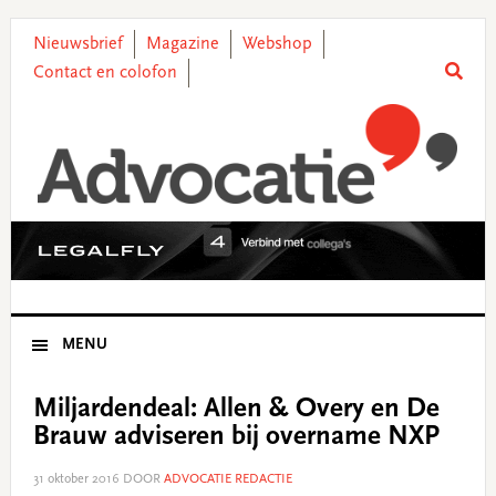
Skip
Skip
Skip
Skip
to
to
to
to
Nieuwsbrief
Magazine
Webshop
primary
main
primary
footer
Contact en colofon
navigation
content
sidebar
MENU
Miljardendeal: Allen & Overy en De
Brauw adviseren bij overname NXP
31 oktober 2016
DOOR
ADVOCATIE REDACTIE