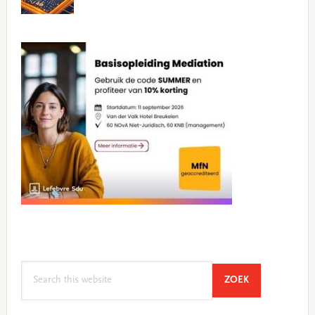
Search
SEARCH
ZOEK
this
website