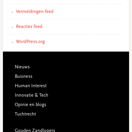
Vermeldingen feed
Reacties feed
WordPress.org
Footer
Nieuws
Business
Human Interest
Innovatie & Tech
Opinie en blogs
Tuchtrecht
Gouden Zandlopers