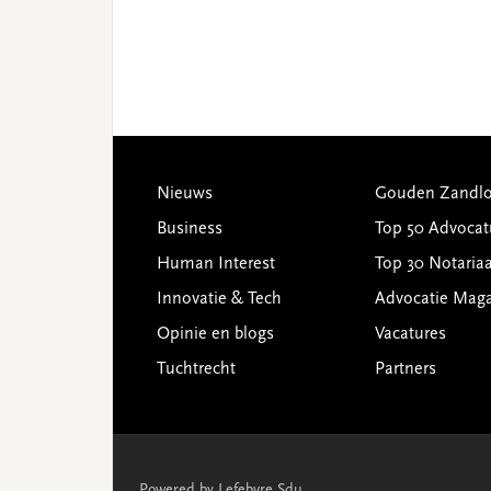
Footer
Nieuws
Gouden Zandlo
Business
Top 50 Advocat
Human Interest
Top 30 Notariaa
Innovatie & Tech
Advocatie Mag
Opinie en blogs
Vacatures
Tuchtrecht
Partners
Powered by Lefebvre Sdu