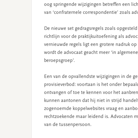
oog springende wijzigingen betreffen een lic
van ‘confraternele correspondentie’ zoals ad
De nieuwe set gedragsregels zoals opgestel
richtlijn voor de praktijkuitoefening als advo
vernieuwde regels ligt een grotere nadruk op 
wordt de advocaat geacht meer ‘in algemene zi
beroepsgroep’.
Een van de opvallendste wijzigingen in de ge
provisieverbod: voortaan is het onder bepa
ontvangen of toe te kennen voor het aanbre
kunnen aantonen dat hij niet in strijd hande
zogenoemde koppelwebsites vraag en aanbod b
rechtzoekende maar leidend is. Advocaten mo
van de tussenpersoon.