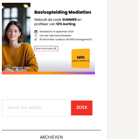
Search
SEARCH
ZOEK
this
website
ARCHIEVEN