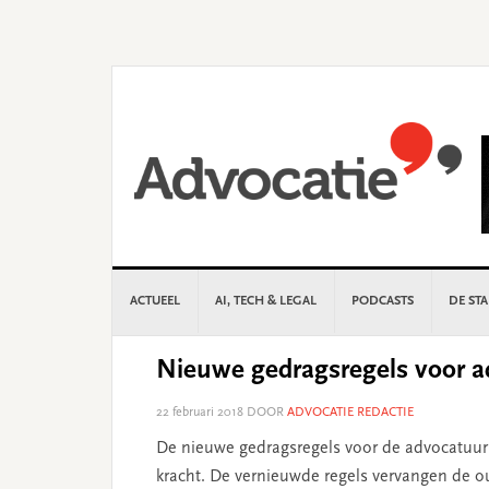
Skip
Skip
Skip
Skip
to
to
to
to
primary
main
primary
footer
navigation
content
sidebar
ACTUEEL
AI, TECH & LEGAL
PODCASTS
DE ST
Nieuwe gedragsregels voor ad
22 februari 2018
DOOR
ADVOCATIE REDACTIE
De nieuwe gedragsregels voor de advocatuur 
kracht. De vernieuwde regels vervangen de o