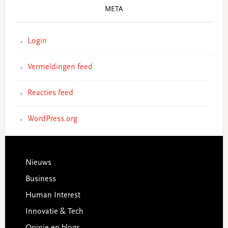
META
Login
Vermeldingen feed
Reacties feed
WordPress.org
Footer
Nieuws
Business
Human Interest
Innovatie & Tech
Opinie en blogs