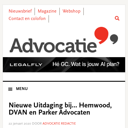
Skip
Skip
Skip
Skip
to
to
to
to
Nieuwsbrief
Magazine
Webshop
primary
main
primary
footer
Contact en colofon
navigation
content
sidebar
MENU
Nieuwe Uitdaging bij… Hemwood,
DVAN en Parker Advocaten
22 januari 2020
DOOR
ADVOCATIE REDACTIE