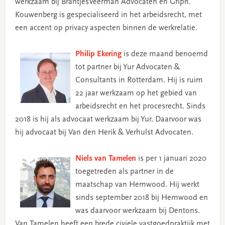
werkzaam bij BrantjesVeerman Advocaten en Griph.
Kouwenberg is gespecialiseerd in het arbeidsrecht, met
een accent op privacy aspecten binnen de werkrelatie.
Philip Ekering
is deze maand benoemd
tot partner bij Yur Advocaten &
Consultants in Rotterdam. Hij is ruim
22 jaar werkzaam op het gebied van
arbeidsrecht en het procesrecht. Sinds
2018 is hij als advocaat werkzaam bij Yur. Daarvoor was
hij advocaat bij Van den Herik & Verhulst Advocaten.
Niels van Tamelen
is per 1 januari 2020
toegetreden als partner in de
maatschap van Hemwood. Hij werkt
sinds september 2018 bij Hemwood en
was daarvoor werkzaam bij Dentons.
Van Tamelen heeft een brede civiele vastgoedpraktijk met