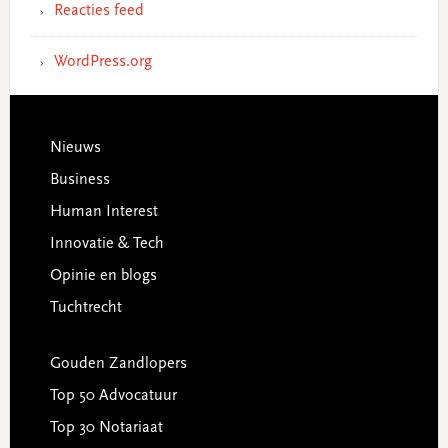
Reacties feed
WordPress.org
Footer
Nieuws
Business
Human Interest
Innovatie & Tech
Opinie en blogs
Tuchtrecht
Gouden Zandlopers
Top 50 Advocatuur
Top 30 Notariaat