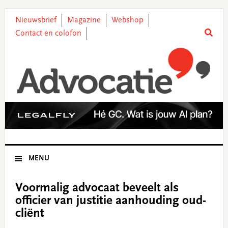
Skip
Skip
Skip
Skip
to
to
to
to
Nieuwsbrief
Magazine
Webshop
primary
main
primary
footer
Contact en colofon
navigation
content
sidebar
MENU
Voormalig advocaat beveelt als
officier van justitie aanhouding oud-
cliënt