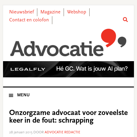
Skip
Skip
Skip
Skip
to
to
to
to
Nieuwsbrief
Magazine
Webshop
primary
main
primary
footer
Contact en colofon
navigation
content
sidebar
MENU
Onzorgzame advocaat voor zoveelste
keer in de fout: schrapping
28 januari 2015
DOOR
ADVOCATIE REDACTIE