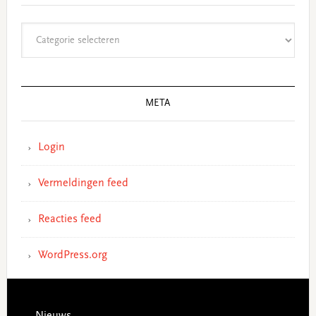
Categorieën
META
Login
Vermeldingen feed
Reacties feed
WordPress.org
Footer
Nieuws