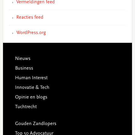
Vermeldingen feed
Reacties feed
WordPress.org
Footer
Nieuws
Business
Human Interest
Innovatie & Tech
Opinie en blogs
Tuchtrecht
Gouden Zandlopers
Top 50 Advocatuur