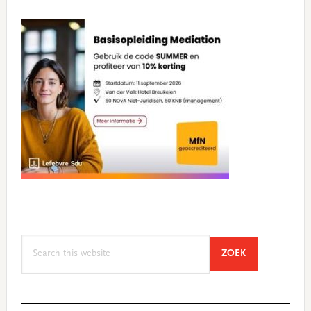
Search
SEARCH
ZOEK
this
website