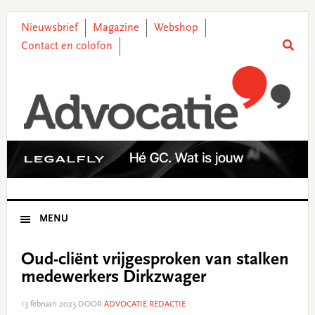
Skip
Skip
Skip
Skip
to
to
to
to
Nieuwsbrief
Magazine
Webshop
primary
main
primary
footer
Contact en colofon
navigation
content
sidebar
MENU
Oud-cliënt vrijgesproken van stalken
medewerkers Dirkzwager
13 februari 2023
DOOR
ADVOCATIE REDACTIE