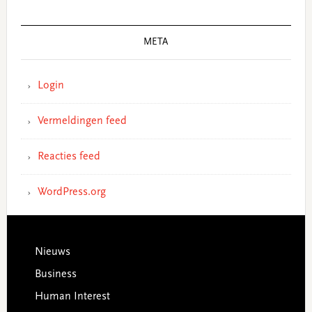
META
Login
Vermeldingen feed
Reacties feed
WordPress.org
Footer
Nieuws
Business
Human Interest