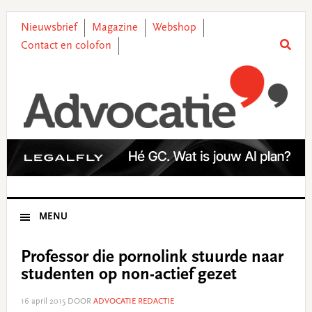
Skip
Skip
Skip
Skip
to
to
to
to
Nieuwsbrief
Magazine
Webshop
primary
main
primary
footer
Contact en colofon
navigation
content
sidebar
MENU
Professor die pornolink stuurde naar
studenten op non-actief gezet
16 april 2015
DOOR
ADVOCATIE REDACTIE