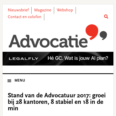
Skip
Skip
Skip
Skip
to
to
to
to
Nieuwsbrief
Magazine
Webshop
primary
main
primary
footer
Contact en colofon
navigation
content
sidebar
MENU
Stand van de Advocatuur 2017: groei
bij 28 kantoren, 8 stabiel en 18 in de
min