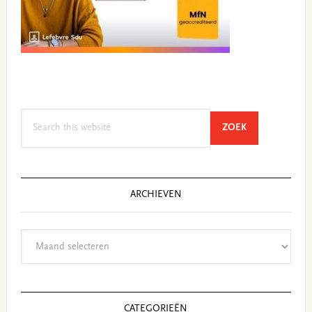
Search
SEARCH
ZOEK
this
website
ARCHIEVEN
Archieven
CATEGORIEËN