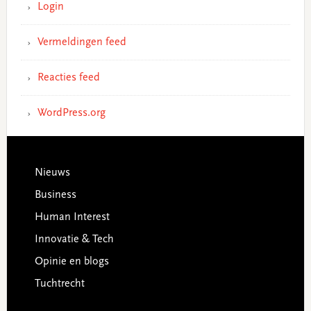
Login
Vermeldingen feed
Reacties feed
WordPress.org
Footer
Nieuws
Business
Human Interest
Innovatie & Tech
Opinie en blogs
Tuchtrecht