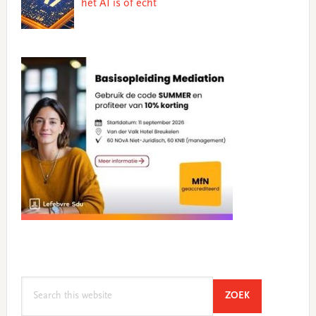
het AI is of echt
Search
SEARCH
ZOEK
this