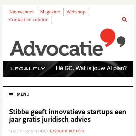
Skip
Skip
Skip
Skip
to
to
to
to
Nieuwsbrief
Magazine
Webshop
primary
main
primary
footer
Contact en colofon
navigation
content
sidebar
MENU
Stibbe geeft innovatieve startups een
jaar gratis juridisch advies
13 september 2017
DOOR
ADVOCATIE REDACTIE