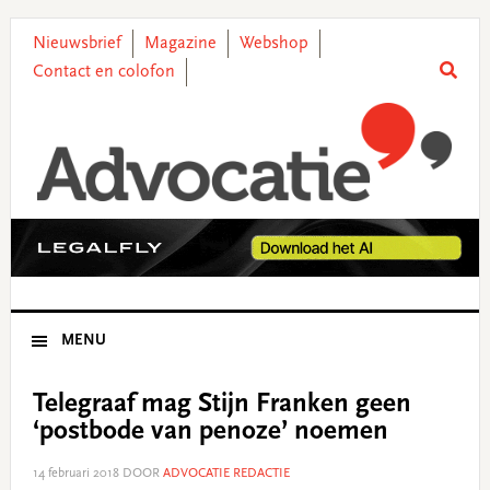
Skip
Skip
Skip
Skip
to
to
to
to
Nieuwsbrief
Magazine
Webshop
primary
main
primary
footer
Contact en colofon
navigation
content
sidebar
MENU
Telegraaf mag Stijn Franken geen
‘postbode van penoze’ noemen
14 februari 2018
DOOR
ADVOCATIE REDACTIE