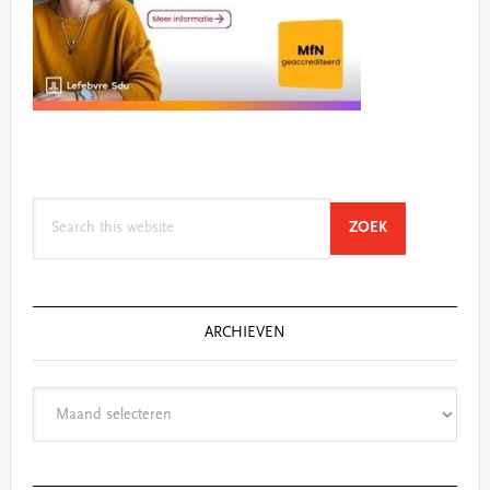
Search
SEARCH
ZOEK
this
website
ARCHIEVEN
Archieven