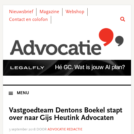
Skip
Skip
Skip
Skip
to
to
to
to
Nieuwsbrief
Magazine
Webshop
primary
main
primary
footer
Contact en colofon
navigation
content
sidebar
MENU
Vastgoedteam Dentons Boekel stapt
over naar Gijs Heutink Advocaten
3 september 2018
DOOR
ADVOCATIE REDACTIE