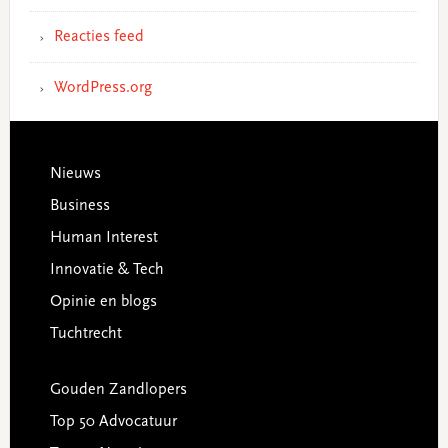
Reacties feed
WordPress.org
Footer
Nieuws
Business
Human Interest
Innovatie & Tech
Opinie en blogs
Tuchtrecht
Gouden Zandlopers
Top 50 Advocatuur