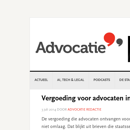
Skip
Skip
Skip
Skip
to
to
to
to
primary
main
primary
footer
navigation
content
sidebar
ACTUEEL
AI, TECH & LEGAL
PODCASTS
DE ST
Vergoeding voor advocaten i
3 juli 2014
DOOR
ADVOCATIE REDACTIE
De vergoeding die advocaten ontvangen voor 
niet omlaag. Dat blijkt uit brieven die staats