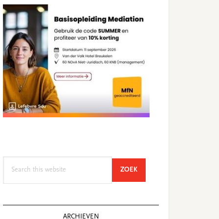
Search
SEARCH
ZOEK
this
website
ARCHIEVEN