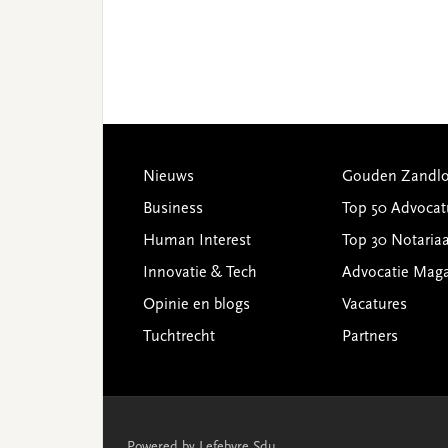
Footer
Nieuws
Gouden Zandlo
Business
Top 50 Advocat
Human Interest
Top 30 Notariaa
Innovatie & Tech
Advocatie Mag
Opinie en blogs
Vacatures
Tuchtrecht
Partners
Powered by Lefebvre Sdu