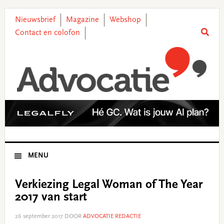
Skip
Skip
Skip
Skip
to
to
to
to
Nieuwsbrief
Magazine
Webshop
primary
main
primary
footer
Contact en colofon
navigation
content
sidebar
MENU
Verkiezing Legal Woman of The Year
2017 van start
26 september 2017
DOOR
ADVOCATIE REDACTIE