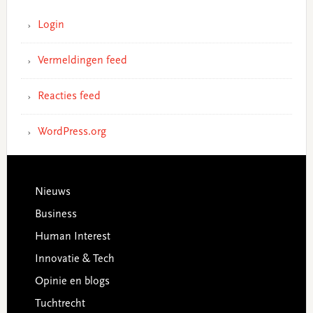
Login
Vermeldingen feed
Reacties feed
WordPress.org
Footer
Nieuws
Business
Human Interest
Innovatie & Tech
Opinie en blogs
Tuchtrecht