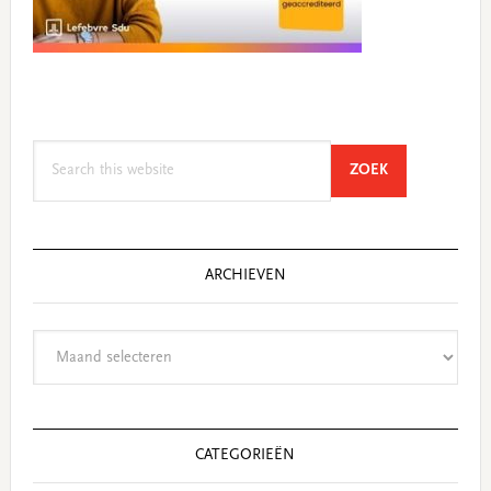
Search
SEARCH
ZOEK
this
website
ARCHIEVEN
Archieven
CATEGORIEËN