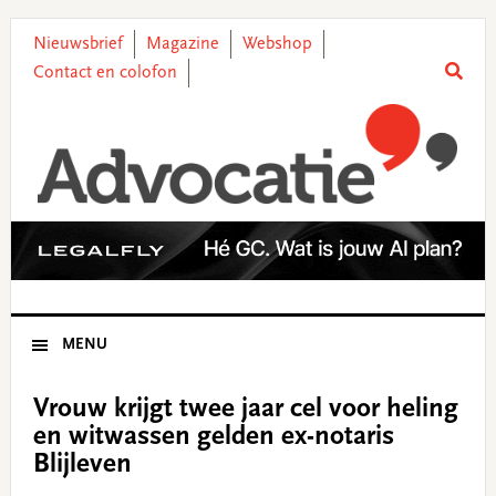
Skip
Skip
Skip
Skip
to
to
to
to
Nieuwsbrief
Magazine
Webshop
primary
main
primary
footer
Contact en colofon
navigation
content
sidebar
MENU
Vrouw krijgt twee jaar cel voor heling
en witwassen gelden ex-notaris
Blijleven