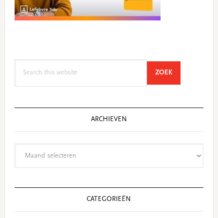
Search
SEARCH
ZOEK
this
website
ARCHIEVEN
Archieven
CATEGORIEËN