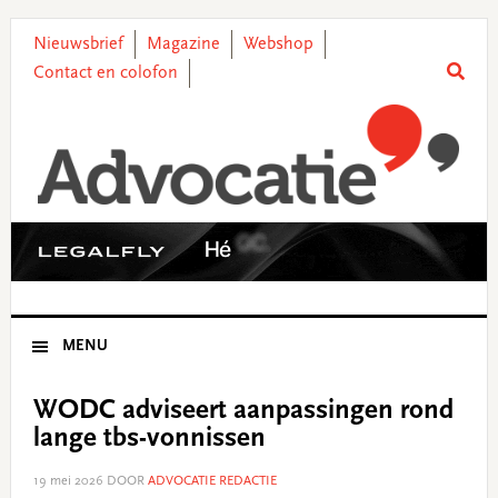
Skip
Skip
Skip
Skip
to
to
to
to
Nieuwsbrief
Magazine
Webshop
primary
main
primary
footer
Contact en colofon
navigation
content
sidebar
MENU
WODC adviseert aanpassingen rond
lange tbs-vonnissen
19 mei 2026
DOOR
ADVOCATIE REDACTIE