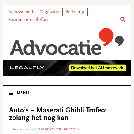
Skip
Skip
Skip
Skip
to
to
to
to
Nieuwsbrief
Magazine
Webshop
primary
main
primary
footer
Contact en colofon
navigation
content
sidebar
MENU
Auto’s – Maserati Ghibli Trofeo:
zolang het nog kan
25 februari 2022
DOOR
ADVOCATIE REDACTIE