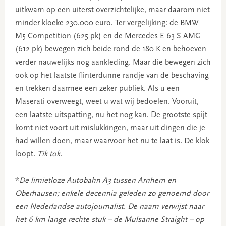
uitkwam op een uiterst overzichtelijke, maar daarom niet
minder kloeke 230.000 euro. Ter vergelijking: de BMW
M5 Competition (625 pk) en de Mercedes E 63 S AMG
(612 pk) bewegen zich beide rond de 180 K en behoeven
verder nauwelijks nog aankleding. Maar die bewegen zich
ook op het laatste flinterdunne randje van de beschaving
en trekken daarmee een zeker publiek. Als u een
Maserati overweegt, weet u wat wij bedoelen. Vooruit,
een laatste uitspatting, nu het nog kan. De grootste spijt
komt niet voort uit mislukkingen, maar uit dingen die je
had willen doen, maar waarvoor het nu te laat is. De klok
loopt.
Tik tok
.
*
De limietloze Autobahn A3 tussen Arnhem en
Oberhausen; enkele decennia geleden zo genoemd door
een Nederlandse autojournalist. De naam verwijst naar
het 6 km lange rechte stuk – de Mulsanne Straight – op