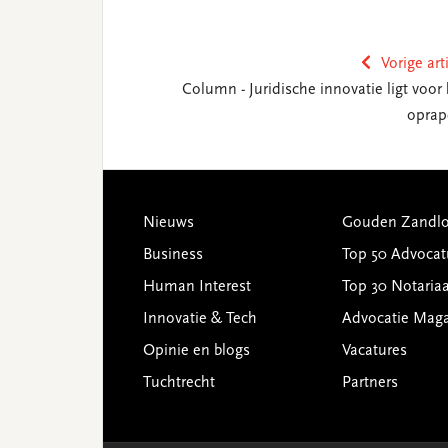
Vorige art
Column - Juridische innovatie ligt voor 
oprap
Footer
Nieuws
Gouden Zandlo
Business
Top 50 Advocat
Human Interest
Top 30 Notariaa
Innovatie & Tech
Advocatie Mag
Opinie en blogs
Vacatures
Tuchtrecht
Partners