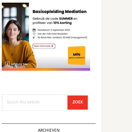
Search
SEARCH
ZOEK
this
website
ARCHIEVEN