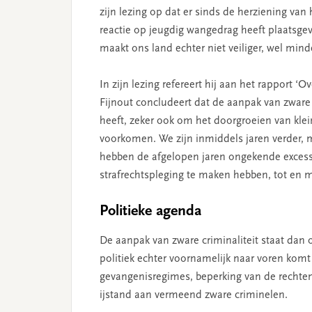
zijn lezing op dat er sinds de herziening van 
reactie op jeugdig wangedrag heeft plaatsgev
maakt ons land echter niet veiliger, wel mi
In z­ijn lezing refereert hij­ aan het rapport 
Fijnout concludeert dat de aanpak van zware 
heeft, zeker ook om het doorgroeien van kle
voorkomen. We z­ijn inmiddels jaren verder, ma
hebben de afgelopen jaren ongekende exces
strafrechtspleging te maken hebben, tot en m
Politieke agenda
De aanpak van zware criminaliteit staat dan 
politiek echter voornamelijk naar voren komt
gevangenisregimes, beperking van de rechten
ijstand aan vermeend zware criminelen.