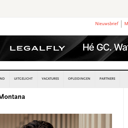
Nieuwsbrief
M
AND
UITGELICHT
VACATURES
OPLEIDINGEN
PARTNERS
P
y Montana
S