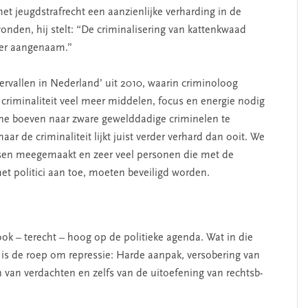
het jeugdstrafrecht een aanzienlijke verharding in de
onden, hij stelt: “De criminalisering van kattenkwaad
nder aangenaam.”
‘Overvallen in Nederland’ uit 2010, waarin criminoloog
criminaliteit veel meer middelen, focus en energie nodig
ine boeven naar zware gewelddadige criminelen te
ar de criminaliteit l­ijkt juist verder verhard dan ooit. We
sen meegemaakt en zeer veel personen die met de
et politici aan toe, moeten beveiligd worden.
ook – terecht – hoog op de politieke agenda. Wat in die
 is de roep om repressie: Harde aanpak, versobering van
 van verdachten en zelfs van de uitoefening van rechtsb­