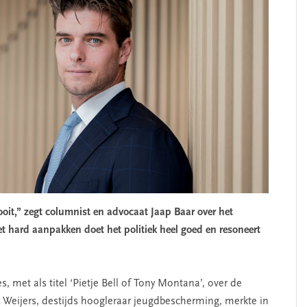
n ooit,” zegt columnist en advocaat Jaap Baar over het
t hard aanpakken doet het politiek heel goed en resoneert
, met als titel ‘Pietje Bell of Tony Montana’, over de
 Weijers, destijds hoogleraar jeugdbescherming, merkte in