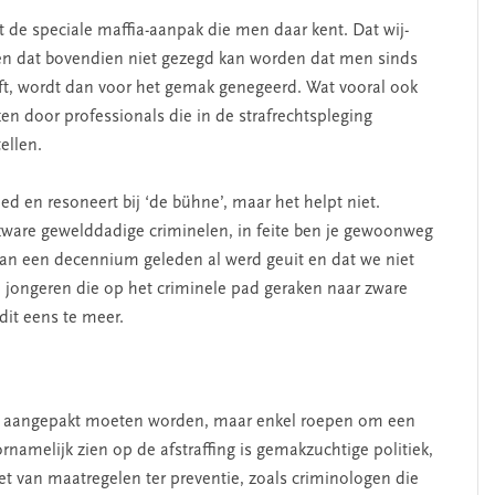
t de speciale maffia-aanpak die men daar kent. Dat wij­
 en dat bovendien niet gezegd kan worden dat men sinds
ft, wordt dan voor het gemak genegeerd. Wat vooral ook
ken door professionals die in de strafrechtspleging
ellen.
d en resoneert bij­ ‘de bühne’, maar het helpt niet.
 zware gewelddadige criminelen, in feite ben je gewoonweg
r dan een decennium geleden al werd geuit en dat we niet
 jongeren die op het criminele pad geraken naar zware
 dit eens te meer.
iet aangepakt moeten worden, maar enkel roepen om een
namel­ijk zien op de afstraffing is gemakzuchtige politiek,
t van maatregelen ter preventie, zoals criminologen die