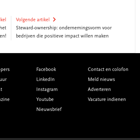
ikel
Volgende artikel
het
Steward-ownership: ondernemingsvorm voor
en!
bedrijven die positieve impact willen maken
pers
Facebook
Contact en colofon
uur
LinkedIn
Meld nieuws
t
Instagram
Adverteren
azine
Youtube
Vacature indienen
Nieuwsbrief