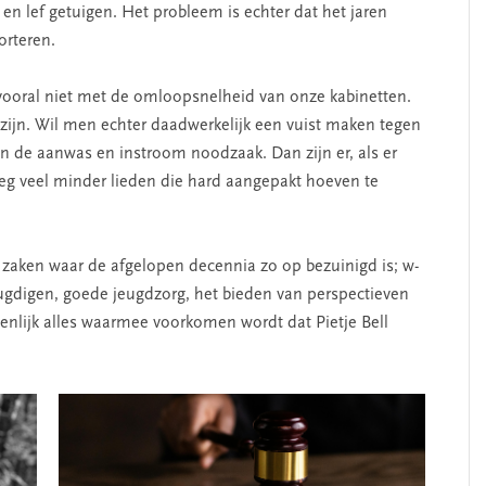
en lef getuigen. Het probleem is echter dat het jaren
orteren.
, vooral niet met de omloopsnelheid van onze kabinetten.
z­ijn. Wil men echter daadwerkel­ijk een vuist maken tegen
an de aanwas en instroom noodzaak. Dan z­ijn er, als er
g veel minder lieden die hard aangepakt hoeven te
l zaken waar de afgelopen decennia zo op bezuinigd is; w­
eugdigen, goede jeugdzorg, het bieden van perspectieven
nl­ijk alles waarmee voorkomen wordt dat Pietje Bell