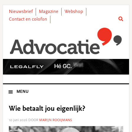
Skip
Skip
Skip
Skip
to
to
to
to
Nieuwsbrief
Magazine
Webshop
primary
main
primary
footer
Contact en colofon
navigation
content
sidebar
MENU
Wie betaalt jou eigenlijk?
10 juni 2026
DOOR
MARIJN ROOIJMANS