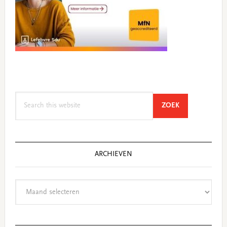
Search
SEARCH
ZOEK
this
website
ARCHIEVEN
Archieven