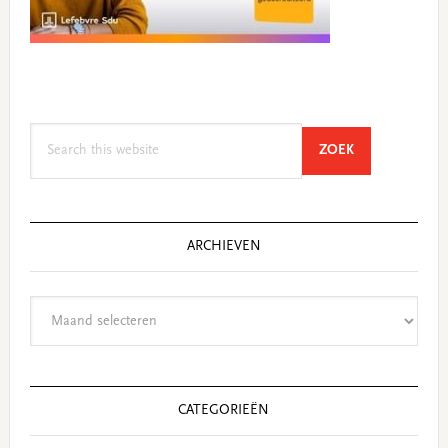
Search
SEARCH
ZOEK
this
website
ARCHIEVEN
Archieven
CATEGORIEËN