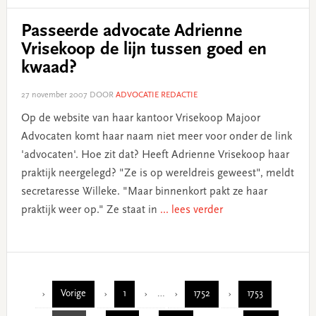
Passeerde advocate Adrienne
Vrisekoop de lijn tussen goed en
kwaad?
27 november 2007
DOOR
ADVOCATIE REDACTIE
Op de website van haar kantoor Vrisekoop Majoor
Advocaten komt haar naam niet meer voor onder de link
'advocaten'. Hoe zit dat? Heeft Adrienne Vrisekoop haar
praktijk neergelegd? "Ze is op wereldreis geweest", meldt
secretaresse Willeke. "Maar binnenkort pakt ze haar
praktijk weer op." Ze staat in
... lees verder
Interim
Vorige
1
…
1752
1753
Page
Page
Page
pages