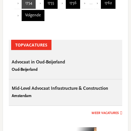
Interim
1754
1755
1756
…
1762
omitted
Page
Page
Page
Page
pages
Volgende
omitted
Primary
TOPVACATURES
Sidebar
Advocaat in Oud-Beijerland
Oud-Beijerland
Mid-Level Advocaat Infrastructure & Construction
Amsterdam
MEER VACATURES