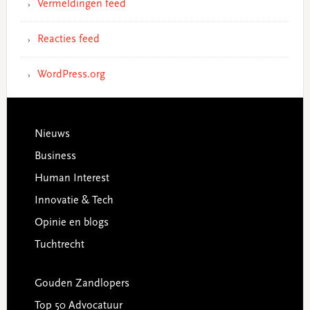
Vermeldingen feed
Reacties feed
WordPress.org
Footer
Nieuws
Business
Human Interest
Innovatie & Tech
Opinie en blogs
Tuchtrecht
Gouden Zandlopers
Top 50 Advocatuur