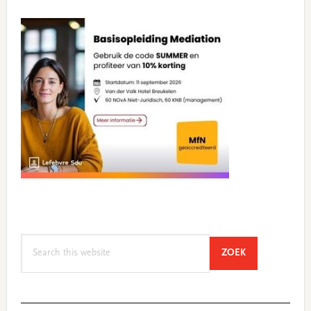
Search
SEARCH
ZOEK
this
website