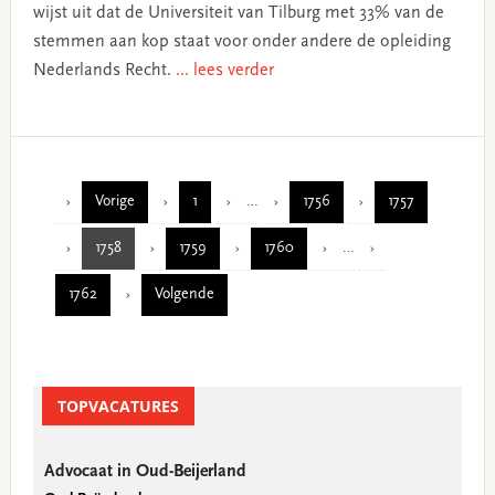
wijst uit dat de Universiteit van Tilburg met 33% van de
stemmen aan kop staat voor onder andere de opleiding
Nederlands Recht.
... lees verder
Interim
Vorige
1
…
1756
1757
Page
Page
Page
pages
Interim
1758
1759
1760
…
omitted
Page
Page
Page
pages
1762
Volgende
omitted
Page
Primary
TOPVACATURES
Sidebar
Advocaat in Oud-Beijerland