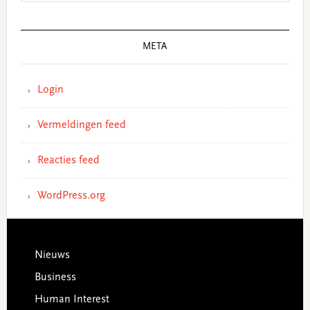
META
Login
Vermeldingen feed
Reacties feed
WordPress.org
Footer
Nieuws
Business
Human Interest