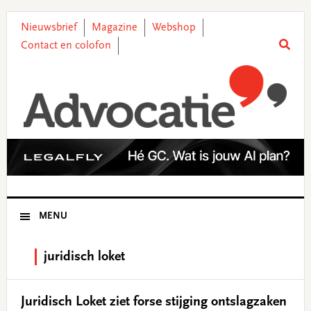
Skip
Skip
Skip
Skip
to
to
to
to
Nieuwsbrief
Magazine
Webshop
primary
main
primary
footer
Contact en colofon
navigation
content
sidebar
MENU
juridisch loket
Juridisch Loket ziet forse stijging ontslagzaken