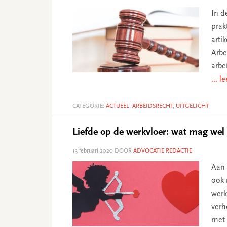
In d
prak
arti
Arbe
arbe
... l
CATEGORIE:
ACTUEEL
,
ARBEIDSRECHT
,
UITGELICHT
Liefde op de werkvloer: wat mag wel
13 februari 2020
DOOR
ADVOCATIE REDACTIE
Aan 
ook 
werk
verh
met 