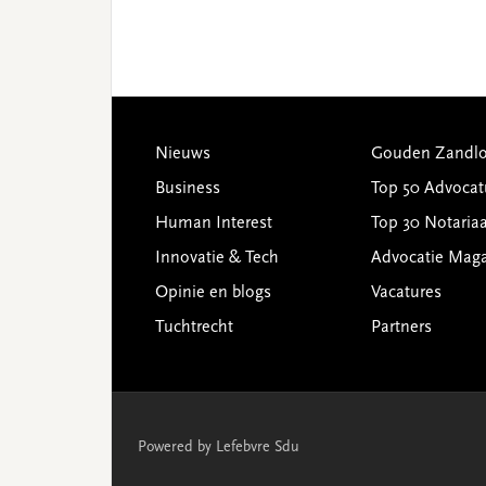
Footer
Nieuws
Gouden Zandlo
Business
Top 50 Advocat
Human Interest
Top 30 Notariaa
Innovatie & Tech
Advocatie Mag
Opinie en blogs
Vacatures
Tuchtrecht
Partners
Powered by Lefebvre Sdu