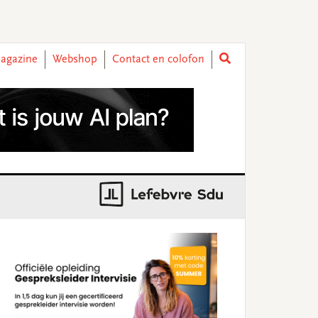
agazine
Webshop
Contact en colofon
rimary
idebar