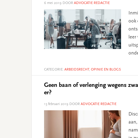
6 mei 2019
DOOR
ADVOCATIE REDACTIE
Inmi
ook 
onts
leer
uits
ond
CATEGORIE:
ARBEIDSRECHT
,
OPINIE EN BLOGS
Geen baan of verlenging wegens zwan
er?
13 februari 2019
DOOR
ADVOCATIE REDACTIE
Disc
aan,
name