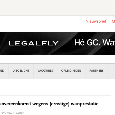
Nieuwsbrief
M
AND
UITGELICHT
VACATURES
OPLEIDINGEN
PARTNERS
P
S
dsovereenkomst wegens (ernstige) wanprestatie
LOCK VIA PIXABAY