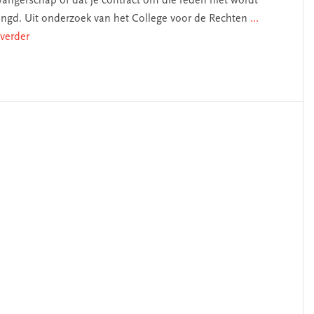
wangerschap of dat je contract om die reden niet wordt
engd. Uit onderzoek van het College voor de Rechten
...
 verder