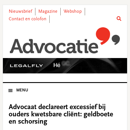
Skip
Skip
Skip
Skip
to
to
to
to
Nieuwsbrief
Magazine
Webshop
primary
main
primary
footer
Contact en colofon
navigation
content
sidebar
MENU
Advocaat declareert excessief bij
ouders kwetsbare cliënt: geldboete
en schorsing