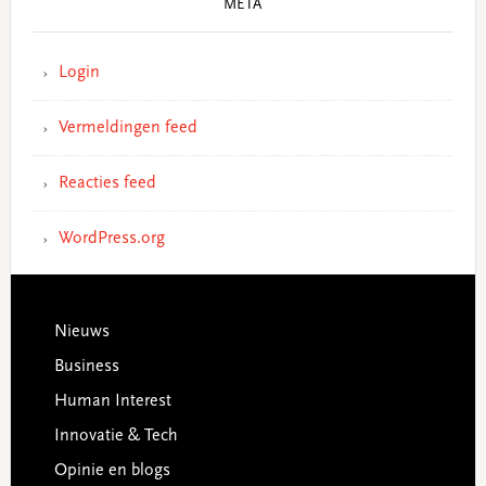
META
Login
Vermeldingen feed
Reacties feed
WordPress.org
Footer
Nieuws
Business
Human Interest
Innovatie & Tech
Opinie en blogs