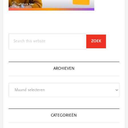
Search
SEARCH
ZOEK
this
website
ARCHIEVEN
Archieven
CATEGORIEËN