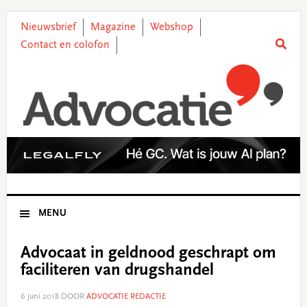
Skip
Skip
Skip
Skip
to
to
to
to
Nieuwsbrief
Magazine
Webshop
primary
main
primary
footer
Contact en colofon
navigation
content
sidebar
MENU
Advocaat in geldnood geschrapt om
faciliteren van drugshandel
6 juni 2018
DOOR
ADVOCATIE REDACTIE