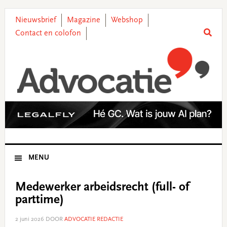
Skip
Skip
Skip
Skip
to
to
to
to
Nieuwsbrief
Magazine
Webshop
primary
main
primary
footer
Contact en colofon
navigation
content
sidebar
MENU
Medewerker arbeidsrecht (full- of
parttime)
2 juni 2026
DOOR
ADVOCATIE REDACTIE