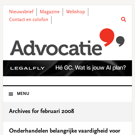
Skip
Skip
Skip
Skip
to
to
to
to
Nieuwsbrief
Magazine
Webshop
primary
main
primary
footer
Contact en colofon
navigation
content
sidebar
MENU
Archives for februari 2008
Onderhandelen belangrijke vaardigheid voor