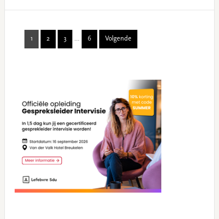
Interim
1
2
3
…
6
Volgende
Page
Page
Page
Page
pages
omitted
Primary
Sidebar