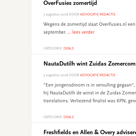
OverFusies zomertijd
5 augustus 2008
DOOR
ADVOCATIE REDACTIE
Wegens de zomertijd slaat OverFusies.nl een 
september.
... lees verder
CATEGORIE:
DEALS
NautaDutilh wint Zuidas Zomercomp
5 augustus 2008
DOOR
ADVOCATIE REDACTIE
"Een jongensdroom is in vervulling gegaan", 
hij NautaDutilh de winst in de Zuidas Zome
translations. Verliezend finalist was KPN, g
CATEGORIE:
DEALS
Freshfields en Allen & Overy adviser