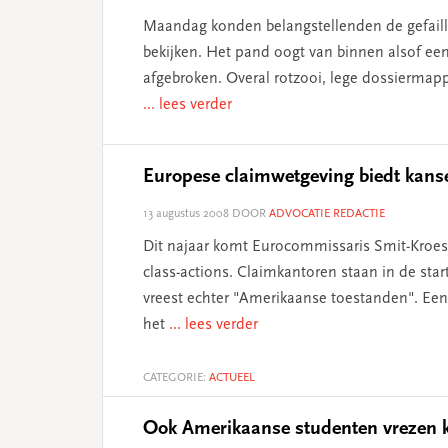
Maandag konden belangstellenden de gefai
bekijken. Het pand oogt van binnen alsof een
afgebroken. Overal rotzooi, lege dossiermap
... lees verder
Europese claimwetgeving biedt kansen
13 augustus 2008
DOOR
ADVOCATIE REDACTIE
Dit najaar komt Eurocommissaris Smit-Kroes
class-actions. Claimkantoren staan in de sta
vreest echter "Amerikaanse toestanden". Een
het
... lees verder
CATEGORIE:
ACTUEEL
Ook Amerikaanse studenten vrezen kr