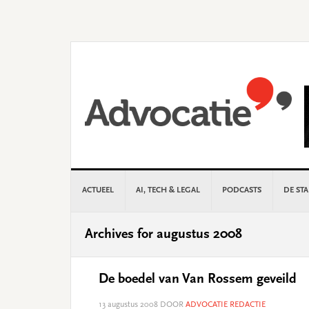
Skip
Skip
Skip
Skip
to
to
to
to
primary
main
primary
footer
navigation
content
sidebar
ACTUEEL
AI, TECH & LEGAL
PODCASTS
DE ST
Archives for augustus 2008
De boedel van Van Rossem geveild
13 augustus 2008
DOOR
ADVOCATIE REDACTIE