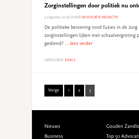
Zorginstellingen door politiek nu ont
5 augustus 2008
DOOR
ADVOCATIE REDACTIE
De politieke beroering rond fusies in de zor
zorginstellingen lijken met schaalvergroting
gediend?
... lees verder
CATEGORIE:
DEALS
Vorige
1
2
3
Page
Page
Page
Footer
Nieuws
Gouden Zandlo
Business
Top 50 Advocat