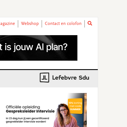
agazine
Webshop
Contact en colofon
rimary
idebar