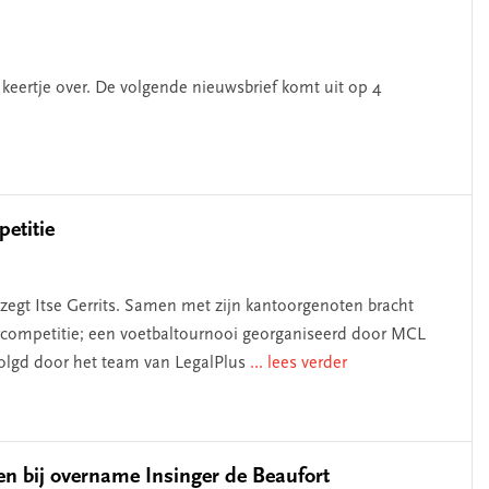
keertje over. De volgende nieuwsbrief komt uit op 4
etitie
zegt Itse Gerrits. Samen met zijn kantoorgenoten bracht
rcompetitie; een voetbaltournooi georganiseerd door MCL
evolgd door het team van LegalPlus
... lees verder
en bij overname Insinger de Beaufort