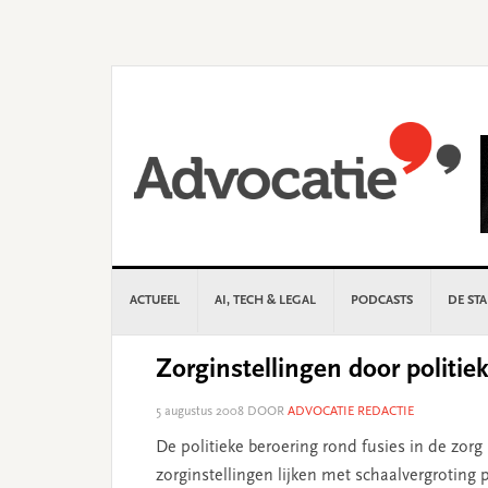
Skip
Skip
Skip
Skip
to
to
to
to
primary
main
primary
footer
navigation
content
sidebar
ACTUEEL
AI, TECH & LEGAL
PODCASTS
DE ST
Zorginstellingen door politie
5 augustus 2008
DOOR
ADVOCATIE REDACTIE
De politieke beroering rond fusies in de zor
zorginstellingen lijken met schaalvergroting