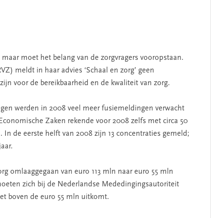
ue, maar moet het belang van de zorgvragers vooropstaan.
Z) meldt in haar advies ‘Schaal en zorg’ geen
zijn voor de bereikbaarheid en de kwaliteit van zorg.
ingen werden in 2008 veel meer fusiemeldingen verwacht
 Economische Zaken rekende voor 2008 zelfs met circa 50
n. In de eerste helft van 2008 zijn 13 concentraties gemeld;
aar.
 zorg omlaaggegaan van euro 113 mln naar euro 55 mln
 moeten zich bij de Nederlandse Mededingingsautoriteit
t boven de euro 55 mln uitkomt.