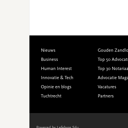
Footer
Nieuws
Gouden Zandlo
Business
Top 50 Advocat
Human Interest
Top 30 Notariaa
Innovatie & Tech
Advocatie Mag
Opinie en blogs
Vacatures
Tuchtrecht
Partners
Powered by Lefebvre Sdu