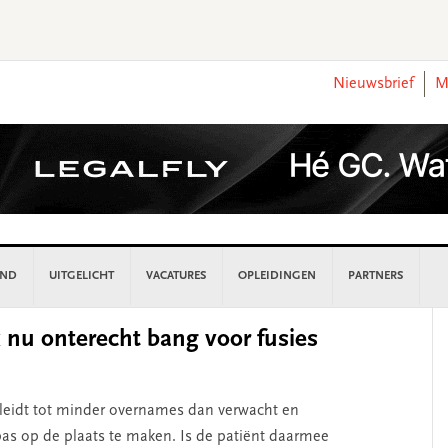
Nieuwsbrief
M
AND
UITGELICHT
VACATURES
OPLEIDINGEN
PARTNERS
P
k nu onterecht bang voor fusies
S
g leidt tot minder overnames dan verwacht en
 pas op de plaats te maken. Is de patiënt daarmee