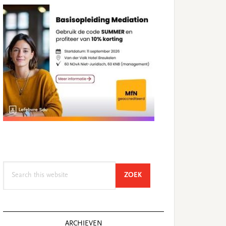
Search
SEARCH
ZOEK
this
website
ARCHIEVEN