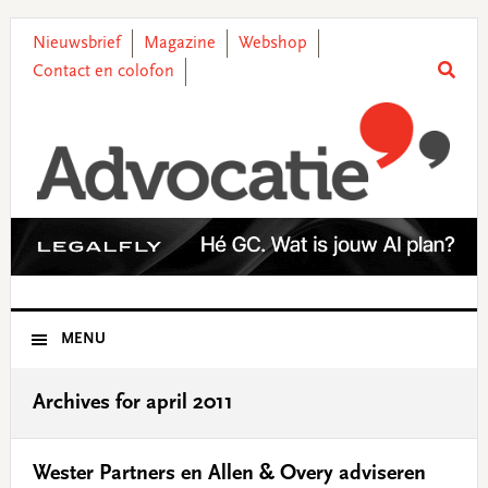
Skip
Skip
Skip
Skip
to
to
to
to
Nieuwsbrief
Magazine
Webshop
primary
main
primary
footer
Contact en colofon
navigation
content
sidebar
MENU
Archives for april 2011
Wester Partners en Allen & Overy adviseren