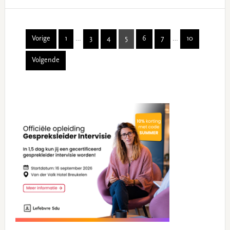
Interim
Interim
Vorige
1
…
3
4
5
6
7
…
10
Page
Page
Page
Page
Page
Page
Page
pages
pages
Volgende
omitted
omitted
Primary
Sidebar