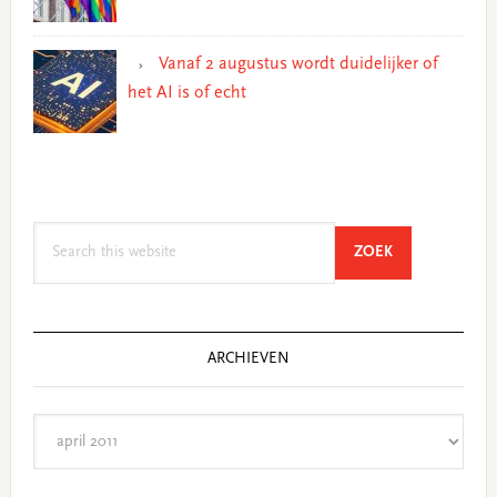
Vanaf 2 augustus wordt duidelijker of
het AI is of echt
Search
SEARCH
ZOEK
this
website
ARCHIEVEN
Archieven