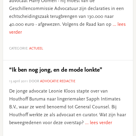
advocaat Harry Oomen - hij moest van de
Geschillencommissie Advocatuur zijn declaraties in een
echtscheidingszaak terugbrengen van 130.000 naar
40.000 euro - afgewezen. Volgens de Raad kan op
... lees
verder
CATEGORIE:
ACTUEEL
“Ik ben nog jong, en de mode lonkte”
13 april 2011
DOOR
ADVOCATIE REDACTIE
De jonge advocate Leonie Kloos stapte over van
Houthoff Buruma naar lingeriemaker Sapph Intimates
B.V., waar ze werd benoemd tot General Counsel. Bij
Houthoff werkte ze als advocaat en curator. Wat zijn haar
beweegredenen voor deze overstap?
... lees verder