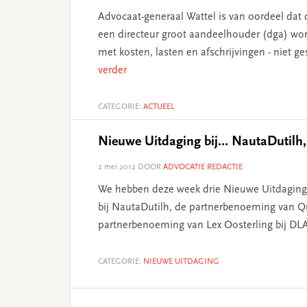
Advocaat-generaal Wattel is van oordeel dat 
een directeur groot aandeelhouder (dga) wo
met kosten, lasten en afschrijvingen - niet g
verder
CATEGORIE:
ACTUEEL
Nieuwe Uitdaging bij… NautaDutilh,
2 mei 2012
DOOR
ADVOCATIE REDACTIE
We hebben deze week drie Nieuwe Uitdaginge
bij NautaDutilh, de partnerbenoeming van Qui
partnerbenoeming van Lex Oosterling bij DLA
CATEGORIE:
NIEUWE UITDAGING