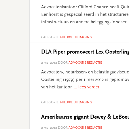
Advocatenkantoor Clifford Chance heeft Quir
Eenhorst is gespecialiseerd in het structure
infrastructuur- en andere beleggingsfondsen
CATEGORIE:
NIEUWE UITDAGING
DLA Piper promoveert Lex Oosterling
2 mei 2012
DOOR
ADVOCATIE REDACTIE
Advocaten-, notarissen- en belastingadviseu
Oosterling (1979) per 1 mei 2012 is gepromov
van het kantoor.
... lees verder
CATEGORIE:
NIEUWE UITDAGING
Amerikaanse gigant Dewey & LeBoeuf 
2 mei 2012
DOOR
ADVOCATIE REDACTIE