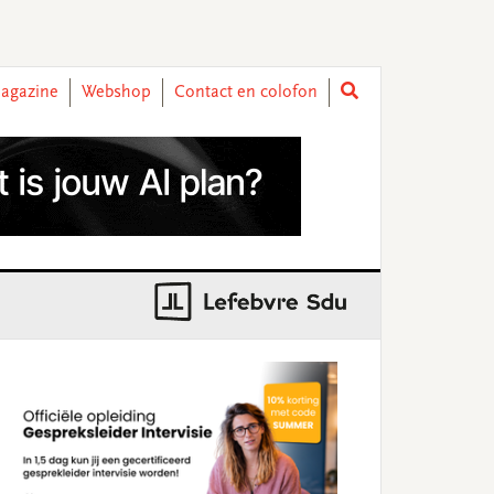
agazine
Webshop
Contact en colofon
rimary
idebar