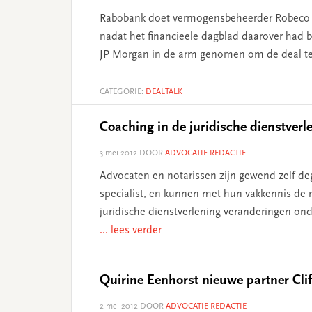
Rabobank doet vermogensbeheerder Robeco in
nadat het financieele dagblad daarover had b
JP Morgan in de arm genomen om de deal te
CATEGORIE:
DEALTALK
Coaching in de juridische dienstverl
3 mei 2012
DOOR
ADVOCATIE REDACTIE
Advocaten en notarissen zijn gewend zelf deg
specialist, en kunnen met hun vakkennis de
juridische dienstverlening veranderingen ond
... lees verder
Quirine Eenhorst nieuwe partner Cli
2 mei 2012
DOOR
ADVOCATIE REDACTIE