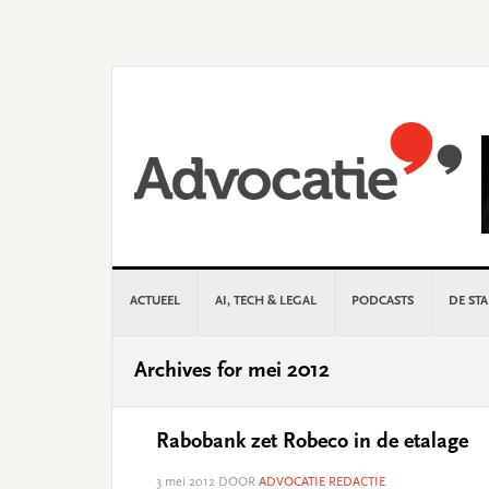
Skip
Skip
Skip
Skip
to
to
to
to
primary
main
primary
footer
navigation
content
sidebar
ACTUEEL
AI, TECH & LEGAL
PODCASTS
DE ST
Archives for mei 2012
Rabobank zet Robeco in de etalage
3 mei 2012
DOOR
ADVOCATIE REDACTIE