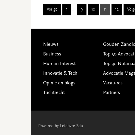
Interim
Vorige
1
…
9
10
11
12
Vol
Page
Page
Page
Page
Page
pages
omitted
Footer
Nieuws
Gouden Zandlo
Business
Top 50 Advocat
Human Interest
Top 30 Notariaa
Innovatie & Tech
Advocatie Mag
Opinie en blogs
Vacatures
Tuchtrecht
Partners
Powered by Lefebvre Sdu