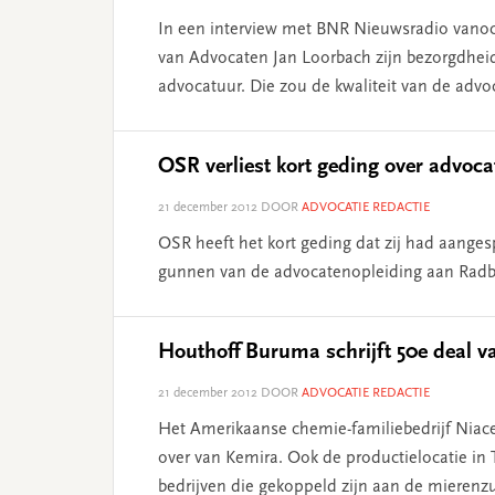
In een interview met BNR Nieuwsradio vano
van Advocaten Jan Loorbach zijn bezorgdheid 
advocatuur. Die zou de kwaliteit van de adv
OSR verliest kort geding over advoc
21 december 2012
DOOR
ADVOCATIE REDACTIE
OSR heeft het kort geding dat zij had aang
gunnen van de advocatenopleiding aan Radbo
Houthoff Buruma schrijft 50e deal v
21 december 2012
DOOR
ADVOCATIE REDACTIE
Het Amerikaanse chemie-familiebedrijf Niac
over van Kemira. Ook de productielocatie in 
bedrijven die gekoppeld zijn aan de mierenzu