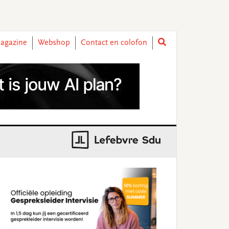
agazine
Webshop
Contact en colofon
rimary
idebar