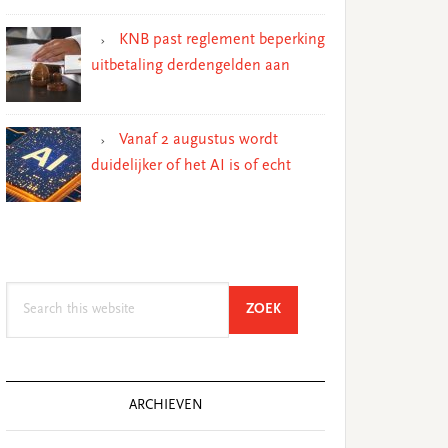
KNB past reglement beperking
uitbetaling derdengelden aan
Vanaf 2 augustus wordt
duidelijker of het AI is of echt
Search
SEARCH
ZOEK
this
website
ARCHIEVEN