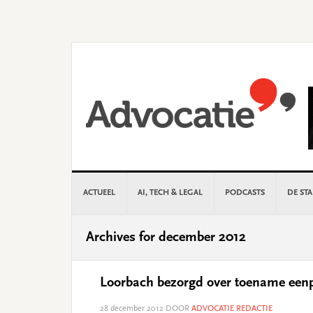
Skip
Skip
Skip
Skip
to
to
to
to
primary
main
primary
footer
navigation
content
sidebar
ACTUEEL
AI, TECH & LEGAL
PODCASTS
DE ST
Archives for december 2012
Loorbach bezorgd over toename eenp
28 december 2012
DOOR
ADVOCATIE REDACTIE