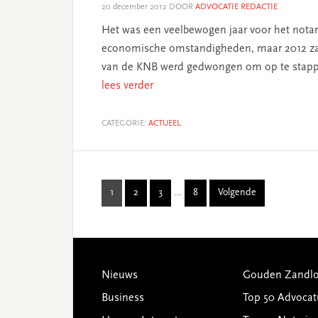
20 december 2012
DOOR
ADVOCATIE REDACTIE
Het was een veelbewogen jaar voor het notari
economische omstandigheden, maar 2012 zal 
van de KNB werd gedwongen om op te stappe
lees verder
CATEGORIE:
ACTUEEL
Interim
1
2
3
…
8
Volgende
Page
Page
Page
Page
pages
omitted
Footer
Nieuws
Gouden Zandlo
Business
Top 50 Advocat