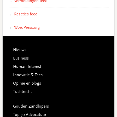
Vermeldingen feed
Reacties feed
WordPress.org
Footer
Nieuws
Business
Human Interest
Innovatie & Tech
Opinie en blogs
Tuchtrecht
Gouden Zandlopers
Top 50 Advocatuur