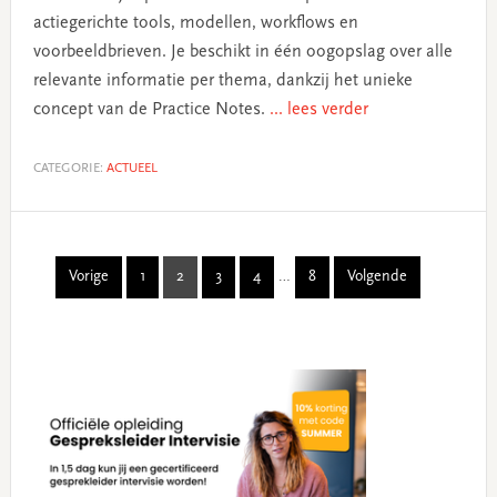
actiegerichte tools, modellen, workflows en
voorbeeldbrieven. Je beschikt in één oogopslag over alle
relevante informatie per thema, dankzij het unieke
concept van de Practice Notes.
... lees verder
CATEGORIE:
ACTUEEL
Interim
Vorige
1
2
3
4
…
8
Volgende
Page
Page
Page
Page
Page
pages
omitted
Primary
Sidebar