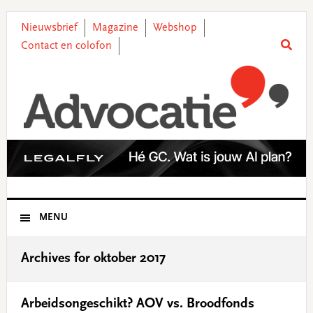
Skip
Skip
Skip
Skip
to
to
to
to
Nieuwsbrief
Magazine
Webshop
primary
main
primary
footer
Contact en colofon
navigation
content
sidebar
MENU
Archives for oktober 2017
Arbeidsongeschikt? AOV vs. Broodfonds