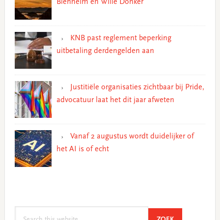
Blenheim en Wille Donker
KNB past reglement beperking
uitbetaling derdengelden aan
Justitiële organisaties zichtbaar bij Pride,
advocatuur laat het dit jaar afweten
Vanaf 2 augustus wordt duidelijker of
het AI is of echt
Search
SEARCH
ZOEK