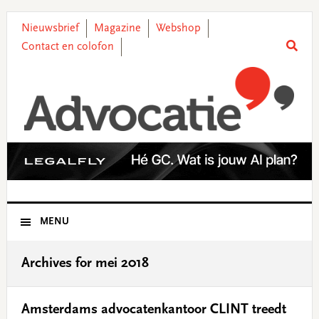
Skip
Skip
Skip
Skip
to
to
to
to
Nieuwsbrief
Magazine
Webshop
primary
main
primary
footer
Contact en colofon
navigation
content
sidebar
MENU
Archives for mei 2018
Amsterdams advocatenkantoor CLINT treedt