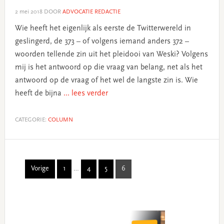
2 mei 2018
DOOR
ADVOCATIE REDACTIE
Wie heeft het eigenlijk als eerste de Twitterwereld in
geslingerd, de 373 – of volgens iemand anders 372 –
woorden tellende zin uit het pleidooi van Weski? Volgens
mij is het antwoord op die vraag van belang, net als het
antwoord op de vraag of het wel de langste zin is. Wie
heeft de bijna
... lees verder
CATEGORIE:
COLUMN
Interim
Vorige
1
…
4
5
6
Page
Page
Page
Page
pages
omitted
Primary