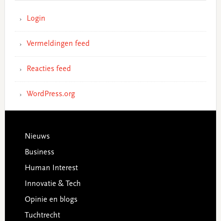
Login
Vermeldingen feed
Reacties feed
WordPress.org
Footer
Nieuws
Business
Human Interest
Innovatie & Tech
Opinie en blogs
Tuchtrecht