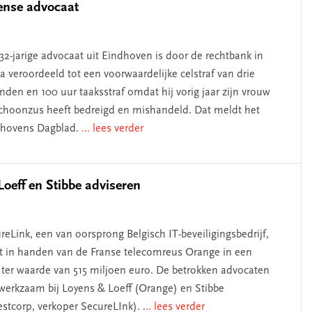
ense advocaat
32-jarige advocaat uit Eindhoven is door de rechtbank in
a veroordeeld tot een voorwaardelijke celstraf van drie
den en 100 uur taaksstraf omdat hij vorig jaar zijn vrouw
choonzus heeft bedreigd en mishandeld. Dat meldt het
dhovens Dagblad.
... lees verder
oeff en Stibbe adviseren
reLink, een van oorsprong Belgisch IT-beveiligingsbedrijf,
 in handen van de Franse telecomreus Orange in een
 ter waarde van 515 miljoen euro. De betrokken advocaten
 werkzaam bij Loyens & Loeff (Orange) en Stibbe
estcorp, verkoper SecureLInk).
... lees verder