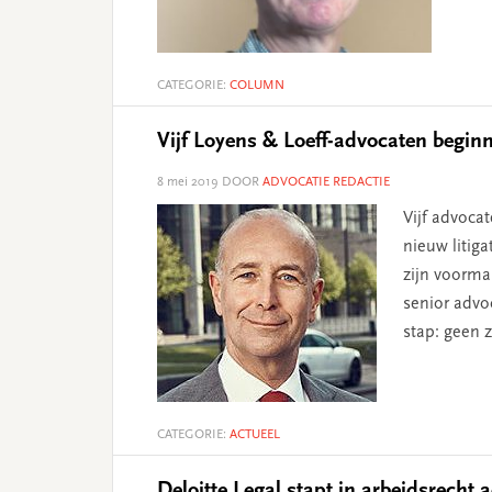
CATEGORIE:
COLUMN
Vijf Loyens & Loeff-advocaten beginn
8 mei 2019
DOOR
ADVOCATIE REDACTIE
Vijf advoca
nieuw litig
zijn voorma
senior advo
stap: geen
CATEGORIE:
ACTUEEL
Deloitte Legal stapt in arbeidsrecht 