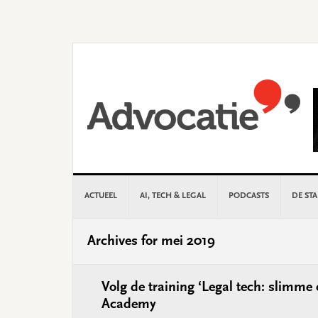
Skip
Skip
Skip
Skip
to
to
to
to
primary
main
primary
footer
navigation
content
sidebar
ACTUEEL
AI, TECH & LEGAL
PODCASTS
DE ST
Archives for mei 2019
Volg de training ‘Legal tech: slimme
Academy