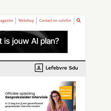
agazine
Webshop
Contact en colofon
rimary
idebar