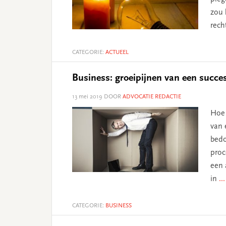
zou 
rech
CATEGORIE:
ACTUEEL
Business: groeipijnen van een succe
13 mei 2019
DOOR
ADVOCATIE REDACTIE
Hoe 
van 
bedo
proc
een 
in
..
CATEGORIE:
BUSINESS