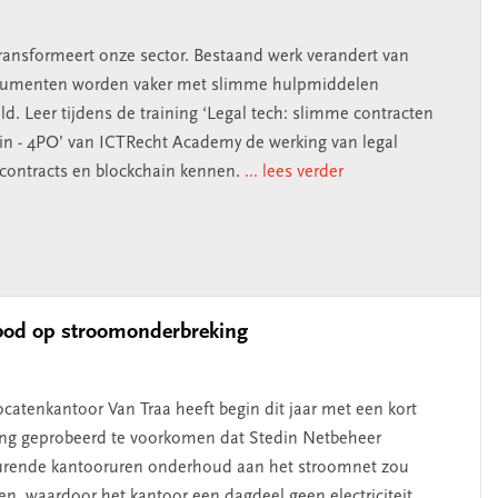
transformeert onze sector. Bestaand werk verandert van
cumenten worden vaker met slimme hulpmiddelen
d. Leer tijdens de training ‘Legal tech: slimme contracten
in - 4PO’ van ICTRecht Academy de werking van legal
 contracts en blockchain kennen.
... lees verder
rbod op stroomonderbreking
catenkantoor Van Traa heeft begin dit jaar met een kort
ng geprobeerd te voorkomen dat Stedin Netbeheer
rende kantooruren onderhoud aan het stroomnet zou
en, waardoor het kantoor een dagdeel geen electriciteit