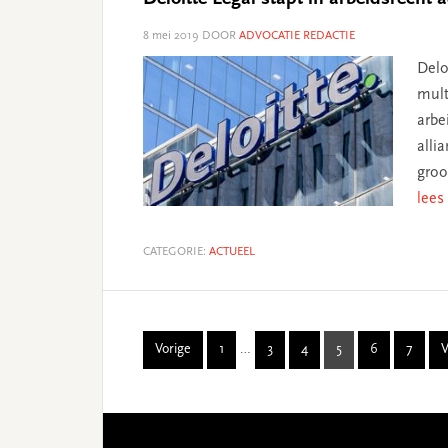
8 mei 2019
DOOR
ADVOCATIE REDACTIE
Delo
mult
arbe
alli
groo
lees
CATEGORIE:
ACTUEEL
Interim
Vorige
1
…
3
4
5
6
7
V
Page
Page
Page
Page
Page
Page
pages
omitted