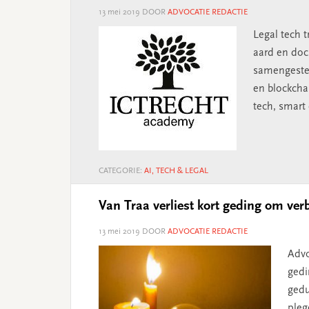
13 mei 2019
DOOR
ADVOCATIE REDACTIE
Legal tech 
aard en do
samengestel
en blockcha
tech, smart
CATEGORIE:
AI, TECH & LEGAL
Van Traa verliest kort geding om ve
13 mei 2019
DOOR
ADVOCATIE REDACTIE
Advo
gedi
gedu
pleg