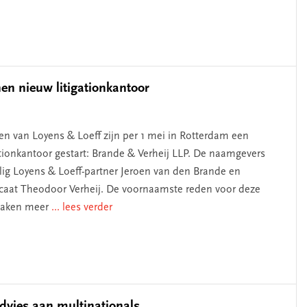
en nieuw litigationkantoor
ten van Loyens & Loeff zijn per 1 mei in Rotterdam een
ationkantoor gestart: Brande & Verheij LLP. De naamgevers
lig Loyens & Loeff-partner Jeroen van den Brande en
caat Theodoor Verheij. De voornaamste reden voor deze
 zaken meer
... lees verder
advies aan multinationals