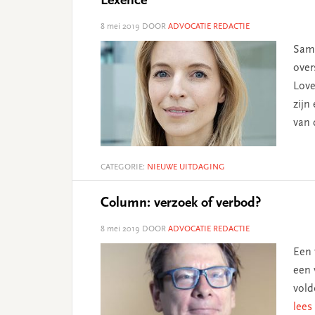
Lexence
8 mei 2019
DOOR
ADVOCATIE REDACTIE
Sama
over
Love
zijn
van 
CATEGORIE:
NIEUWE UITDAGING
Column: verzoek of verbod?
8 mei 2019
DOOR
ADVOCATIE REDACTIE
Een 
een 
vold
lees