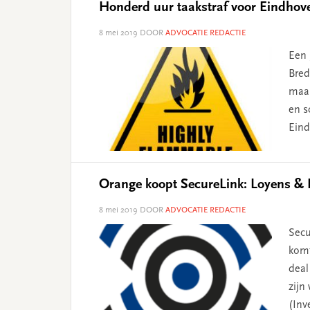
Honderd uur taakstraf voor Eindhov
8 mei 2019
DOOR
ADVOCATIE REDACTIE
Een 
Bred
maan
en s
Ein
Orange koopt SecureLink: Loyens & L
8 mei 2019
DOOR
ADVOCATIE REDACTIE
Secu
komt
deal
zijn
(Inv