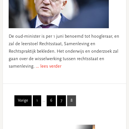
De oud-minister is per 1 juni benoemd tot hoogleraar, en
zal de leerstoel Rechtsstaat, Samenleving en
Rechtspraktijk bekleden. Het onderwijs en onderzoek zal
gaan over de wisselwerking tussen rechtsstaat en
samenleving.
... lees verder
Interim
Vorige
1
…
6
7
8
Page
Page
Page
Page
pages
omitted
Primary