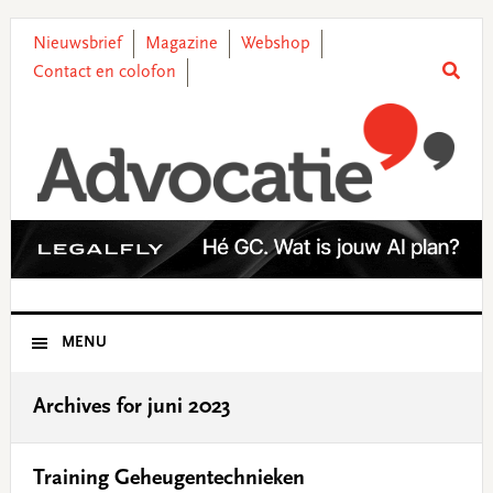
Skip
Skip
Skip
Skip
to
to
to
to
Nieuwsbrief
Magazine
Webshop
primary
main
primary
footer
Contact en colofon
navigation
content
sidebar
MENU
Archives for juni 2023
Training Geheugentechnieken