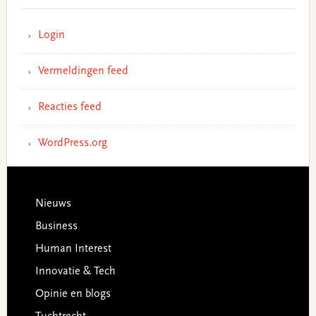
Login
Vermeldingen feed
Reacties feed
WordPress.org
Footer
Nieuws
Business
Human Interest
Innovatie & Tech
Opinie en blogs