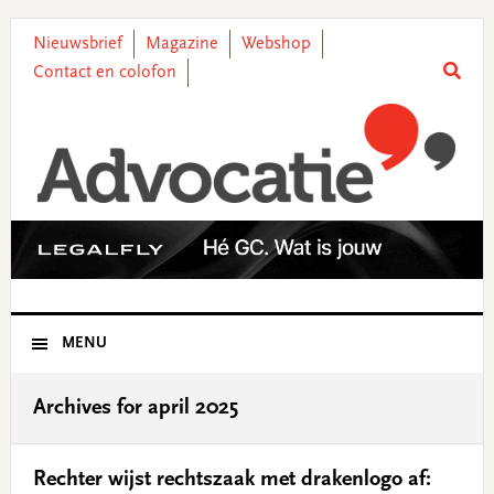
Skip
Skip
Skip
Skip
to
to
to
to
Nieuwsbrief
Magazine
Webshop
primary
main
primary
footer
Contact en colofon
navigation
content
sidebar
MENU
Archives for april 2025
Rechter wijst rechtszaak met drakenlogo af: