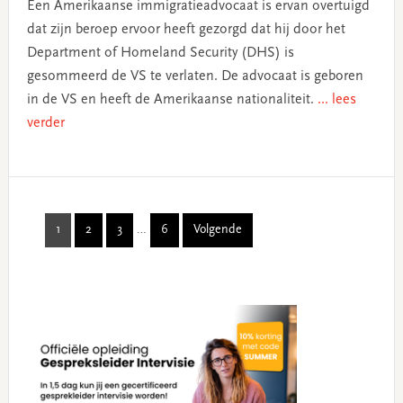
Een Amerikaanse immigratieadvocaat is ervan overtuigd
dat zijn beroep ervoor heeft gezorgd dat hij door het
Department of Homeland Security (DHS) is
gesommeerd de VS te verlaten. De advocaat is geboren
in de VS en heeft de Amerikaanse nationaliteit.
... lees
verder
Interim
1
2
3
…
6
Volgende
Page
Page
Page
Page
pages
omitted
Primary
Sidebar