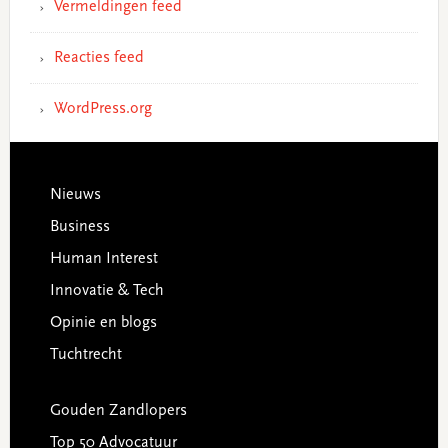
Vermeldingen feed
Reacties feed
WordPress.org
Footer
Nieuws
Business
Human Interest
Innovatie & Tech
Opinie en blogs
Tuchtrecht
Gouden Zandlopers
Top 50 Advocatuur