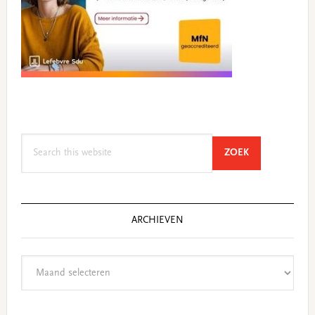
Search
SEARCH
ZOEK
this
website
ARCHIEVEN
Archieven