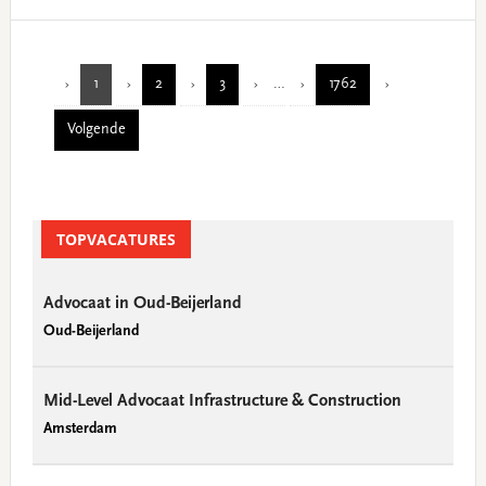
Interim
1
2
3
…
1762
Page
Page
Page
Page
pages
Volgende
omitted
Primary
TOPVACATURES
Sidebar
Advocaat in Oud-Beijerland
Oud-Beijerland
Mid-Level Advocaat Infrastructure & Construction
Amsterdam