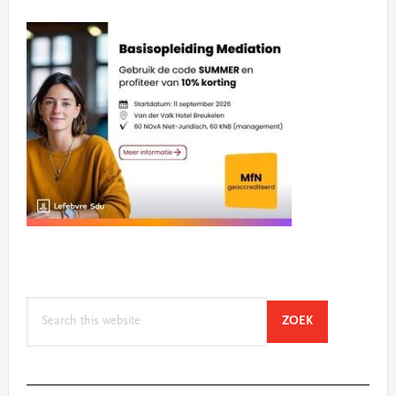
Search
SEARCH
ZOEK
this
website