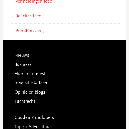
Vermeldingen feed
Reacties feed
WordPress.org
Footer
Nieuws
Business
Human Interest
Innovatie & Tech
Opinie en blogs
Tuchtrecht
Gouden Zandlopers
Top 50 Advocatuur