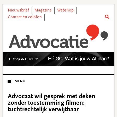
Skip
Skip
Skip
Skip
to
to
to
to
Nieuwsbrief
Magazine
Webshop
primary
main
primary
footer
Contact en colofon
navigation
content
sidebar
MENU
Advocaat wil gesprek met deken
zonder toestemming filmen:
tuchtrechtelijk verwijtbaar