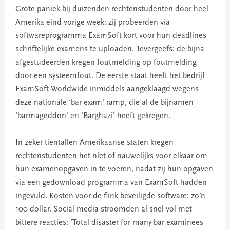
Grote paniek bij duizenden rechtenstudenten door heel
Amerika eind vorige week: zij probeerden via
softwareprogramma ExamSoft kort voor hun deadlines
schriftelijke examens te uploaden. Tevergeefs: de bijna
afgestudeerden kregen foutmelding op foutmelding
door een systeemfout. De eerste staat heeft het bedrijf
ExamSoft Worldwide inmiddels aangeklaagd wegens
deze nationale ‘bar exam’ ramp, die al de bijnamen
‘barmageddon’ en ‘Barghazi’ heeft gekregen.
In zeker tientallen Amerikaanse staten kregen
rechtenstudenten het niet of nauwelijks voor elkaar om
hun examenopgaven in te voeren, nadat zij hun opgaven
via een gedownload programma van ExamSoft hadden
ingevuld. Kosten voor de flink beveiligde software: zo’n
100 dollar. Social media stroomden al snel vol met
bittere reacties: ‘Total disaster for many bar examinees