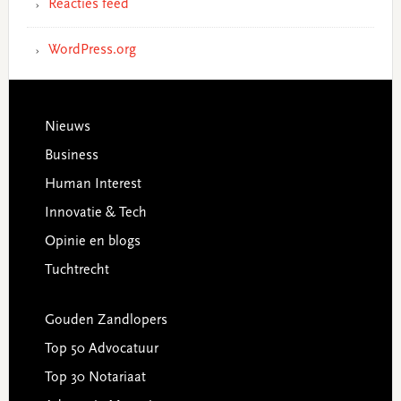
Reacties feed
WordPress.org
Footer
Nieuws
Business
Human Interest
Innovatie & Tech
Opinie en blogs
Tuchtrecht
Gouden Zandlopers
Top 50 Advocatuur
Top 30 Notariaat