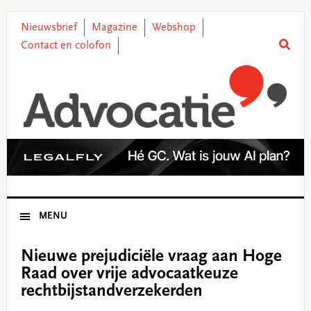
Skip
Skip
Skip
Skip
to
to
to
to
Nieuwsbrief
Magazine
Webshop
primary
main
primary
footer
Contact en colofon
navigation
content
sidebar
MENU
Nieuwe prejudiciële vraag aan Hoge
Raad over vrije advocaatkeuze
rechtbijstandverzekerden