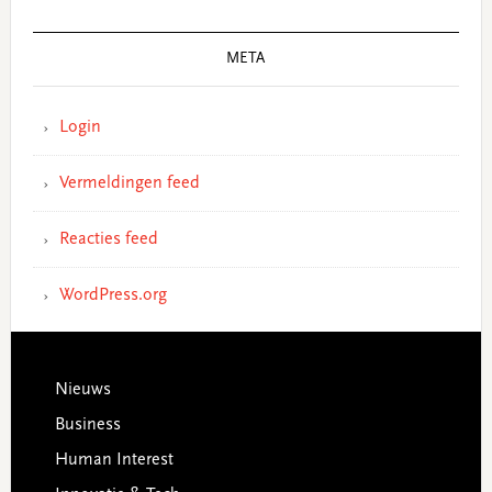
META
Login
Vermeldingen feed
Reacties feed
WordPress.org
Footer
Nieuws
Business
Human Interest