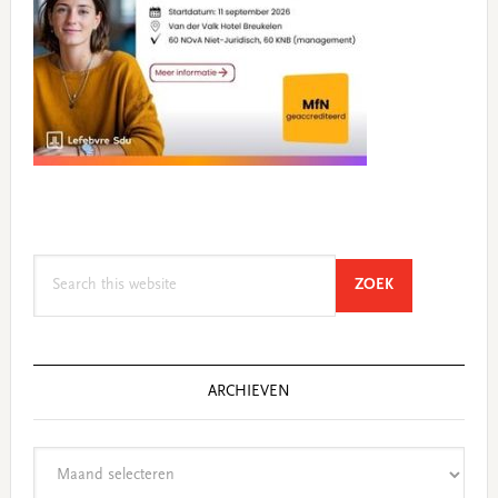
Search
SEARCH
ZOEK
this
website
ARCHIEVEN
Archieven