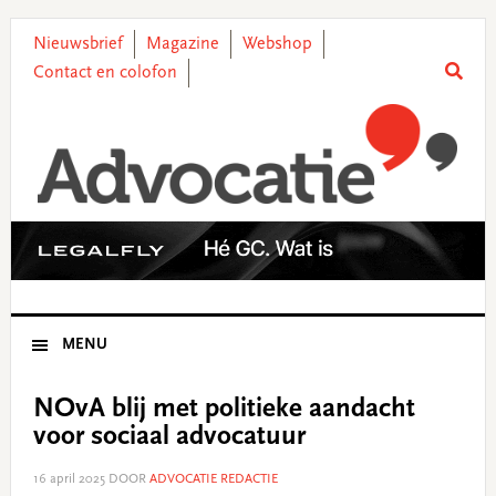
Skip
Skip
Skip
Skip
to
to
to
to
Nieuwsbrief
Magazine
Webshop
primary
main
primary
footer
Contact en colofon
navigation
content
sidebar
MENU
NOvA blij met politieke aandacht
voor sociaal advocatuur
16 april 2025
DOOR
ADVOCATIE REDACTIE